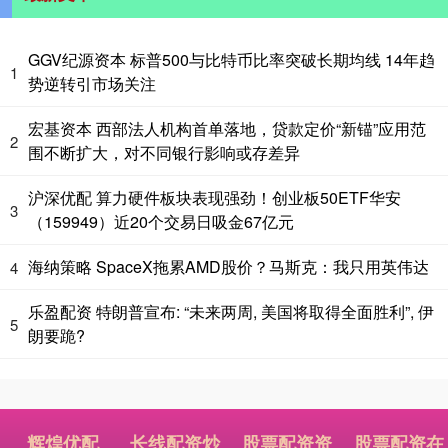
GGV纪源资本 标普500与比特币比率突破长期均线 14年趋
1
势逆转引市场关注
宏基资本 西部法人机构首单落地，贷款定价“新锚”应用范
2
围不断扩大，对不同银行影响或存差异
沪深优配 算力硬件板块表现强劲！创业板50ETF华安
3
（159949）近20个交易日吸金67亿元
海纳策略 SpaceX拖累AMD股价？马斯克：我只用英伟达
4
乐盈配资 特朗普宣布: “未来两周, 美国将取得全面胜利”, 伊
5
朗要跪?
辉煌优配
长线配资炒
股票配资资
股票配资在