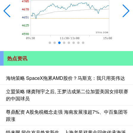
热点资讯
海纳策略 SpaceX拖累AMD股价？马斯克：我只用英伟达
立盟策略 继龚翔宇之后, 王梦洁成第二位加盟美国女排联赛
的中国球员
尊鼎配资 A股免税概念走强 海南发展涨超7%、中百集团等
跟涨
悦来网 留住岁月焕发新生，上海老凤祥黄金回收传承海派