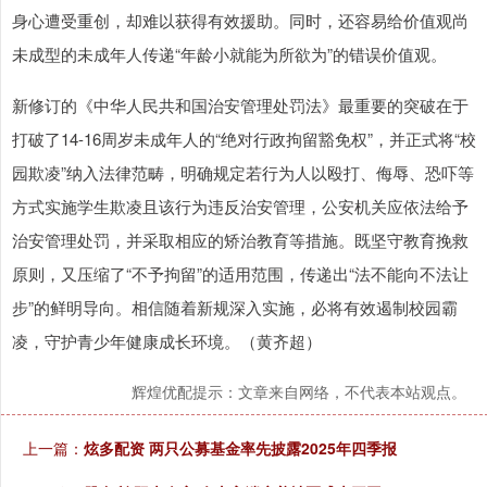
身心遭受重创，却难以获得有效援助。同时，还容易给价值观尚
未成型的未成年人传递“年龄小就能为所欲为”的错误价值观。
新修订的《中华人民共和国治安管理处罚法》最重要的突破在于
打破了14-16周岁未成年人的“绝对行政拘留豁免权”，并正式将“校
园欺凌”纳入法律范畴，明确规定若行为人以殴打、侮辱、恐吓等
方式实施学生欺凌且该行为违反治安管理，公安机关应依法给予
治安管理处罚，并采取相应的矫治教育等措施。既坚守教育挽救
原则，又压缩了“不予拘留”的适用范围，传递出“法不能向不法让
步”的鲜明导向。相信随着新规深入实施，必将有效遏制校园霸
凌，守护青少年健康成长环境。（黄齐超）
辉煌优配提示：文章来自网络，不代表本站观点。
上一篇：
炫多配资 两只公募基金率先披露2025年四季报