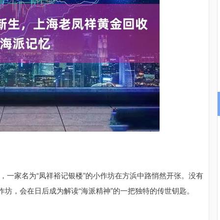
沪深300
4703.48
.93%
52.17
1.12%
时，一家名为“凤祥裕记银楼”的小作坊在方浜中路悄然开张。没有
作坊，会在日后成为解读“海派精神”的一把独特的传世钥匙。