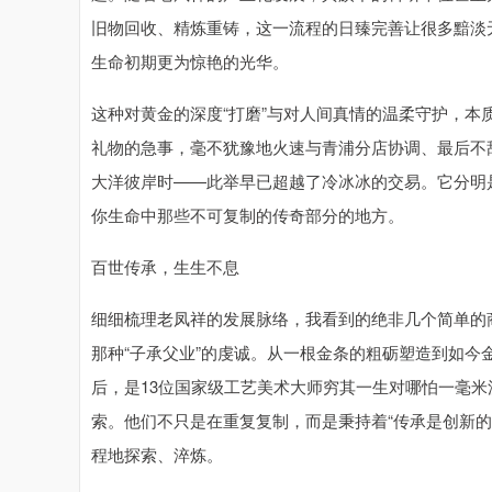
旧物回收、精炼重铸，这一流程的日臻完善让很多黯淡
生命初期更为惊艳的光华。
这种对黄金的深度“打磨”与对人间真情的温柔守护，
礼物的急事，毫不犹豫地火速与青浦分店协调、最后不
大洋彼岸时——此举早已超越了冷冰冰的交易。它分明
你生命中那些不可复制的传奇部分的地方。
百世传承，生生不息
细细梳理老凤祥的发展脉络，我看到的绝非几个简单的
那种“子承父业”的虔诚。从一根金条的粗砺塑造到如今
后，是13位国家级工艺美术大师穷其一生对哪怕一毫
索。他们不只是在重复复制，而是秉持着“传承是创新
程地探索、淬炼。