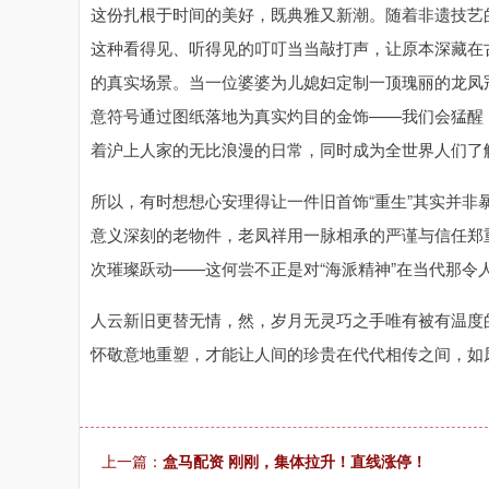
这份扎根于时间的美好，既典雅又新潮。随着非遗技艺的
这种看得见、听得见的叮叮当当敲打声，让原本深藏在
的真实场景。当一位婆婆为儿媳妇定制一顶瑰丽的龙凤
意符号通过图纸落地为真实灼目的金饰——我们会猛醒
着沪上人家的无比浪漫的日常，同时成为全世界人们了
所以，有时想想心安理得让一件旧首饰“重生”其实并
意义深刻的老物件，老凤祥用一脉相承的严谨与信任郑
次璀璨跃动——这何尝不正是对“海派精神”在当代那令
人云新旧更替无情，然，岁月无灵巧之手唯有被有温度
怀敬意地重塑，才能让人间的珍贵在代代相传之间，如
上一篇：
盒马配资 刚刚，集体拉升！直线涨停！