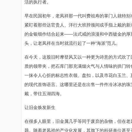
活的执行者。
早在民国初年，老凤祥那一代叫费祖寿的掌门人就特别
紧盯着那些达官贵人、洋行大班脖颈间或手指上戴的新
的金银细作结合起来——法式戒的浪漫和中西镀金的厚
头，让老凤祥在当时就流行起了一种“海派”范儿。
在今天，这股旧时摩登风又以一种更为诗意的方式吹了
质的领带夹，把石库门那充满烟火气与人情味的拱门转
一抹令人心折的标志性衣领、盘扣，以及市花白玉兰、
的现代首饰语言。这哪里还是在出售一件件冷冰冰的珠
戴，带往五湖四海。
让旧金焕发新生
在很多人眼里，旧金属几乎等同于废弃的杂物，但在老
题。随着老凤祥的产业化发展，其旗下的科研单位甚至