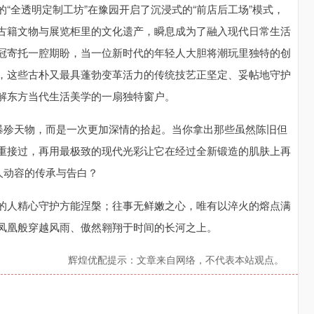
“全透明定制工坊”在豫园开启了沉浸式的“前店后工场”模式，
古籍文物与展览柜里的文化遗产，瞬息成为了融入现代日常生活
冠寄托一腔期盼，当一位新时代的年轻人大胆将潮玩里独特的创
，这些古朴又最具蓬勃变革活力的传统技艺正坚定、妥帖地守护
解东方当代生活美学的一扇独特窗户。
非暴殄天物，而是一次更加深情的拾起。当你拿出那些虽然陈旧但
重接过，再用最极致的现代光彩让它在经过全新锻造的肌肤上再
人动容的传承与告白？
的人精心守护方能涅槃；往事无鲜嫩之心，唯有以淬火的熔点满
凤凰般穿越风雨、傲然翱翔于时间的长河之上。
辉煌优配提示：文章来自网络，不代表本站观点。