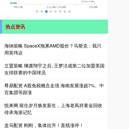
热点资讯
海纳策略 SpaceX拖累AMD股价？马斯克：我只
用英伟达
立盟策略 继龚翔宇之后, 王梦洁成第二位加盟美国
女排联赛的中国球员
尊鼎配资 A股免税概念走强 海南发展涨超7%、中
百集团等跟涨
悦来网 留住岁月焕发新生，上海老凤祥黄金回收
传承海派记忆
盒马配资 刚刚，集体拉升！直线涨停！