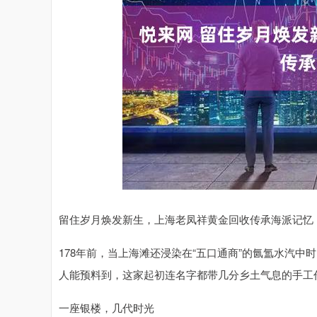
深证成指
14383.09
.87
0.69%
272.97
1
留住岁月焕发新生，上海老凤祥黄金回收传承海派记忆
178年前，当上海滩还浸染在“五口通商”的氤氲水汽中
人能预料到，这家起初连名字都带几分乡土气息的手工
一座银楼，几代时光