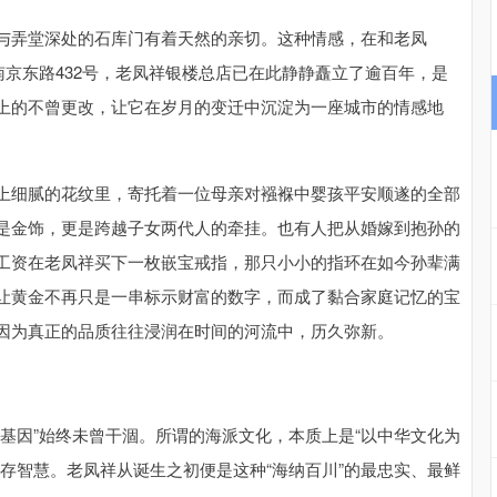
与弄堂深处的石库门有着天然的亲切。这种情感，在和老凤
南京东路432号，老凤祥银楼总店已在此静静矗立了逾百年，是
上的不曾更改，让它在岁月的变迁中沉淀为一座城市的情感地
上细腻的花纹里，寄托着一位母亲对襁褓中婴孩平安顺遂的全部
是金饰，更是跨越子女两代人的牵挂。也有人把从婚嫁到抱孙的
工资在老凤祥买下一枚嵌宝戒指，那只小小的指环在如今孙辈满
让黄金不再只是一串标示财富的数字，而成了黏合家庭记忆的宝
因为真正的品质往往浸润在时间的河流中，历久弥新。
基因”始终未曾干涸。所谓的海派文化，本质上是“以中华文化为
存智慧。老凤祥从诞生之初便是这种“海纳百川”的最忠实、最鲜