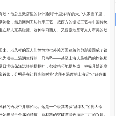
有劲：他总是派店里的伙计跑到“十里洋场”的大户人家圈子里，
潮饰物，然后回到工坊揣摩工艺，把西方的镶嵌工艺与中国传统
重在那儿完美碰撞。这种学习西方、又倔强地坚守东方审美的劲
回来。老凤祥的匠人们悄悄地把外滩万国建筑的剪影凝固成了银
化为项链上温润生辉的一只吊坠——甚至上海人最熟悉的旗袍那
夏日满街荡漾沉静的梧桐叶，都被精巧地提炼成一种极具辨识度
宝首饰，分明是在让顾客随时将“这段有温度的上海记忆”贴身佩
凤祥的语境中并非如此。这是一个极其考验“基本功”的庞大命
开始布局贵金属的精炼、新材料的突破与绿色循环工厂的兴建。