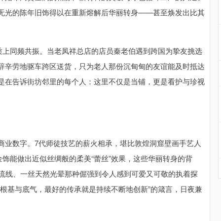
无光的陈年旧饰得以在重新熔解后华丽转身——甚至焕发出比其
本质上同频共振。当老凤祥总店的店员秦老伯遇到跨国为挚友挑选
辞辛劳地驱车跨区送货，只为老人那份沉甸甸的友谊能及时抵达
是在告诉街坊邻里的每个人：这里不仅是当铺，更是看护与珍视
商业数字。7代师徒技艺的薪火相承，堪比敦煌洞窟壁画手艺人
金饰能做出近似丝绸般的柔美“蕾丝”效果，这些华丽转身的背
米流线、一丝天然光晕那种倔强到令人感到可爱又可敬的执着探
的根基与底气，最好的传承就是持续不断地创新”的箴言，日夜兼