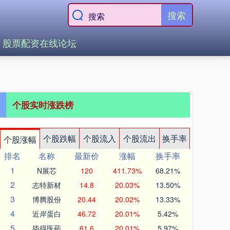
搜索
股票配资在线论坛
个股实时涨跌榜
个股跌幅
个股流入
个股流出
换手率
个股涨幅
排名
名称
最新价
涨幅
换手率
1
N展芯
120
411.73%
68.21%
2
志特新材
14.8
20.03%
13.50%
3
博腾股份
20.44
20.02%
13.33%
4
近岸蛋白
46.72
20.01%
5.42%
5
毕得医药
61.6
20.01%
5.97%