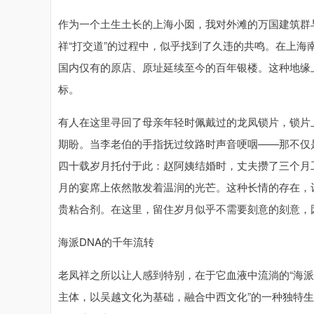
作为一个土生土长的上海小囡，我对外滩的万国建筑群
祥“打交道”的过程中，似乎找到了久违的共鸣。在上海
国内仅有的原店、原址延续至今的百年银楼。这种地缘
标。
有人在这里寻回了母亲年轻时佩戴过的龙凤锁片，锁片
期盼。当李老伯的手指抚过纹路时声音哽咽——那不仅
四十载岁月托付于此：赵阿姨结婚时，丈夫攒了三个月
月的宴席上依然散发着温润的光芒。这种长情的存在，
贵粘合剂。在这里，留住岁月似乎不需要刻意的刻意，
海派DNA的千年流转
老凤祥之所以让人感到特别，在于它血液中流淌的“海派
主体，以吴越文化为基础，融合中西文化”的一种独特生