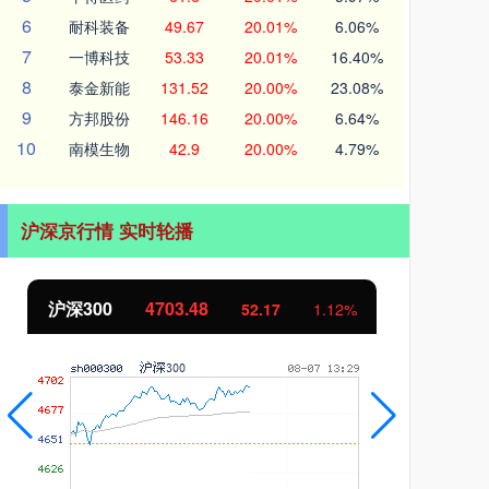
6
耐科装备
49.67
20.01%
6.06%
7
一博科技
53.33
20.01%
16.40%
8
泰金新能
131.52
20.00%
23.08%
9
方邦股份
146.16
20.00%
6.64%
10
南模生物
42.9
20.00%
4.79%
沪深京行情 实时轮播
北证50
1131.93
创
9.05
0.81%