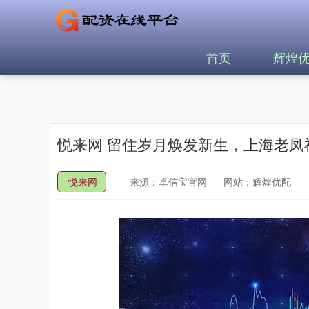
首页
辉煌
悦来网 留住岁月焕发新生，上海老凤
悦来网
来源：卓信宝官网
网站：辉煌优配