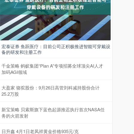
宏泰证券 鱼跃医疗：目前公司正积极推进智能可穿戴设
备的研发和注册工作
千金策略 蚂蚁集团“Plan A”专项招募全球顶尖AI人才
加码AGI领域
大盈家 骆驼股份：9月26日高管刘科减持股份合计
25.2万股
新宝策略 贝索斯旗下蓝色起源推迟执行首次NASA任
务的火箭发射
日升鑫 4月1日老凤祥黄金价格935元/克