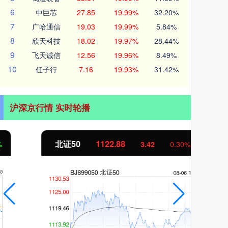
6
中巨芯
27.85
19.99%
32.20%
7
广哈通信
19.03
19.99%
5.84%
8
欣天科技
18.02
19.97%
28.44%
9
飞天诚信
12.56
19.96%
8.49%
10
任子行
7.16
19.93%
31.42%
沪深京行情 实时轮播
北证50
1122.88
创业
3.42
0.30%