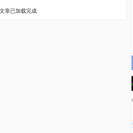
文章已加载完成
沪深300
4651.31
.24%
-6.85
-0.15%