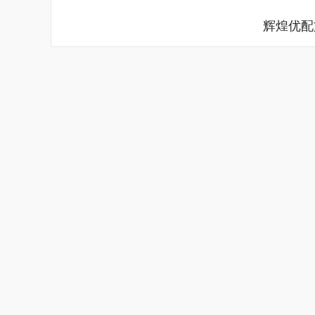
辉煌优配
深证成指
14110.12
.92
0.57%
-34.08
-0