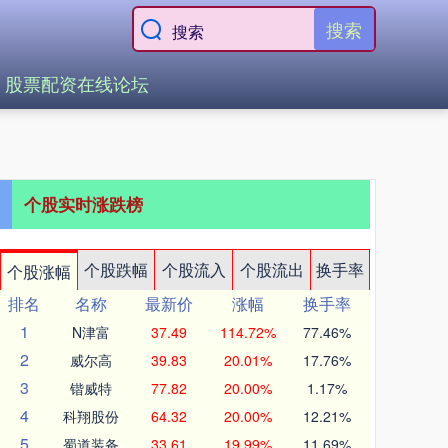
搜索
股票配资在线论坛
个股实时涨跌榜
个股跌幅
个股流入
个股流出
换手率
个股涨幅
排名
名称
最新价
涨幅
换手率
1
N津富
37.49
114.72%
77.46%
2
威尔高
39.83
20.01%
17.76%
3
锴威特
77.82
20.00%
1.17%
4
科翔股份
64.32
20.00%
12.21%
5
蜀道装备
33.61
19.99%
11.69%