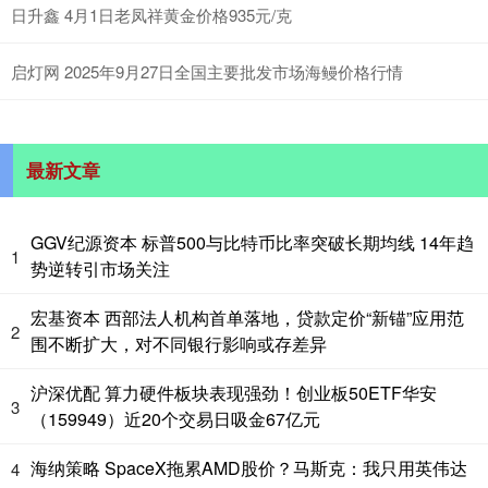
日升鑫 4月1日老凤祥黄金价格935元/克
启灯网 2025年9月27日全国主要批发市场海鳗价格行情
最新文章
GGV纪源资本 标普500与比特币比率突破长期均线 14年趋
1
势逆转引市场关注
宏基资本 西部法人机构首单落地，贷款定价“新锚”应用范
2
围不断扩大，对不同银行影响或存差异
沪深优配 算力硬件板块表现强劲！创业板50ETF华安
3
（159949）近20个交易日吸金67亿元
海纳策略 SpaceX拖累AMD股价？马斯克：我只用英伟达
4