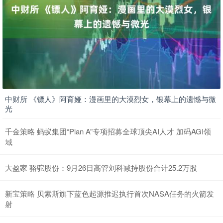
中财所 《镖人》阿育娅：漫画里的大漠烈女，银幕上的遗憾与微
光
千金策略 蚂蚁集团“Plan A”专项招募全球顶尖AI人才 加码AGI领
域
大盈家 骆驼股份：9月26日高管刘科减持股份合计25.2万股
新宝策略 贝索斯旗下蓝色起源推迟执行首次NASA任务的火箭发
射