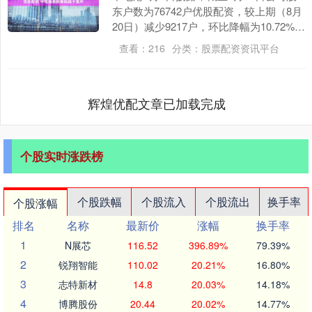
东户数为76742户优股配资，较上期（8月
20日）减少9217户，环比降幅为10.72%。
证券时报数据宝统计，截至发稿....
查看：
216
分类：
股票配资资讯平台
辉煌优配文章已加载完成
个股实时涨跌榜
个股跌幅
个股流入
个股流出
换手率
个股涨幅
排名
名称
最新价
涨幅
换手率
1
N展芯
116.52
396.89%
79.39%
2
锐翔智能
110.02
20.21%
16.80%
3
志特新材
14.8
20.03%
14.18%
4
博腾股份
20.44
20.02%
14.77%