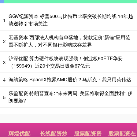
GGV纪源资本 标普500与比特币比率突破长期均线 14年趋
1
势逆转引市场关注
宏基资本 西部法人机构首单落地，贷款定价“新锚”应用范
2
围不断扩大，对不同银行影响或存差异
沪深优配 算力硬件板块表现强劲！创业板50ETF华安
3
（159949）近20个交易日吸金67亿元
海纳策略 SpaceX拖累AMD股价？马斯克：我只用英伟达
4
乐盈配资 特朗普宣布: “未来两周, 美国将取得全面胜利”, 伊
5
朗要跪?
辉煌优配
长线配资炒
股票配资资
股票配资在