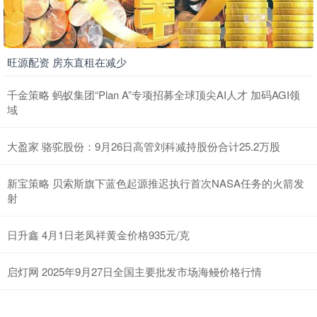
旺源配资 房东直租在减少
千金策略 蚂蚁集团“Plan A”专项招募全球顶尖AI人才 加码AGI领
域
大盈家 骆驼股份：9月26日高管刘科减持股份合计25.2万股
新宝策略 贝索斯旗下蓝色起源推迟执行首次NASA任务的火箭发
射
日升鑫 4月1日老凤祥黄金价格935元/克
启灯网 2025年9月27日全国主要批发市场海鳗价格行情