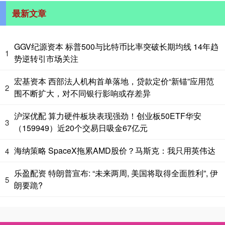
最新文章
GGV纪源资本 标普500与比特币比率突破长期均线 14年趋
1
势逆转引市场关注
宏基资本 西部法人机构首单落地，贷款定价“新锚”应用范
2
围不断扩大，对不同银行影响或存差异
沪深优配 算力硬件板块表现强劲！创业板50ETF华安
3
（159949）近20个交易日吸金67亿元
海纳策略 SpaceX拖累AMD股价？马斯克：我只用英伟达
4
乐盈配资 特朗普宣布: “未来两周, 美国将取得全面胜利”, 伊
5
朗要跪?