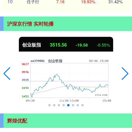
10
任子行
7.16
19.93%
31.42%
沪深京行情 实时轮播
创业板指
3515.56
-19.58
-0.55%
辉煌优配