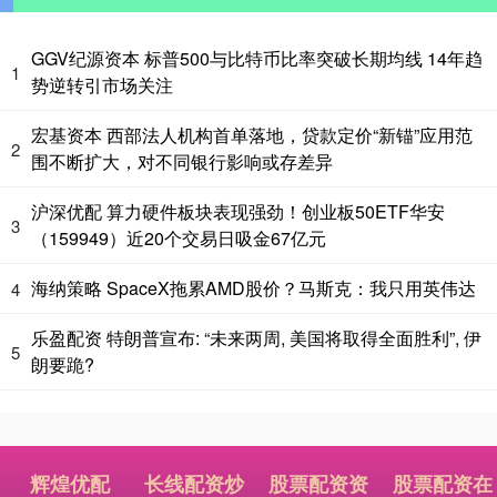
GGV纪源资本 标普500与比特币比率突破长期均线 14年趋
1
势逆转引市场关注
宏基资本 西部法人机构首单落地，贷款定价“新锚”应用范
2
围不断扩大，对不同银行影响或存差异
沪深优配 算力硬件板块表现强劲！创业板50ETF华安
3
（159949）近20个交易日吸金67亿元
海纳策略 SpaceX拖累AMD股价？马斯克：我只用英伟达
4
乐盈配资 特朗普宣布: “未来两周, 美国将取得全面胜利”, 伊
5
朗要跪?
辉煌优配
长线配资炒
股票配资资
股票配资在