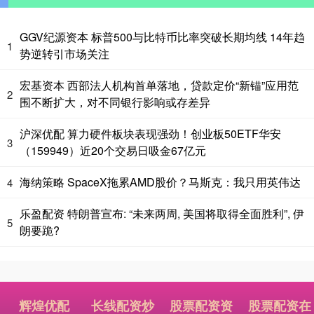
GGV纪源资本 标普500与比特币比率突破长期均线 14年趋
1
势逆转引市场关注
宏基资本 西部法人机构首单落地，贷款定价“新锚”应用范
2
围不断扩大，对不同银行影响或存差异
沪深优配 算力硬件板块表现强劲！创业板50ETF华安
3
（159949）近20个交易日吸金67亿元
海纳策略 SpaceX拖累AMD股价？马斯克：我只用英伟达
4
乐盈配资 特朗普宣布: “未来两周, 美国将取得全面胜利”, 伊
5
朗要跪?
辉煌优配
长线配资炒
股票配资资
股票配资在