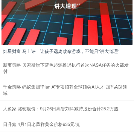
灿星财富 马上评｜让孩子远离致命游戏，不能只“讲大道理”
新宝策略 贝索斯旗下蓝色起源推迟执行首次NASA任务的火箭发
射
千金策略 蚂蚁集团“Plan A”专项招募全球顶尖AI人才 加码AGI领
域
大盈家 骆驼股份：9月26日高管刘科减持股份合计25.2万股
日升鑫 4月1日老凤祥黄金价格935元/克