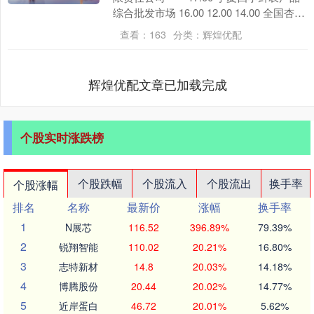
综合批发市场 16.00 12.00 14.00 全国杏子
批发价格....
查看：
163
分类：
辉煌优配
辉煌优配文章已加载完成
个股实时涨跌榜
个股跌幅
个股流入
个股流出
换手率
个股涨幅
排名
名称
最新价
涨幅
换手率
1
N展芯
116.52
396.89%
79.39%
2
锐翔智能
110.02
20.21%
16.80%
3
志特新材
14.8
20.03%
14.18%
4
博腾股份
20.44
20.02%
14.77%
5
近岸蛋白
46.72
20.01%
5.62%