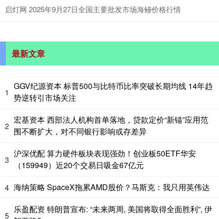
启灯网 2025年9月27日全国主要批发市场海鳗价格行情
最新文章
GGV纪源资本 标普500与比特币比率突破长期均线 14年趋
1
势逆转引市场关注
宏基资本 西部法人机构首单落地，贷款定价“新锚”应用范
2
围不断扩大，对不同银行影响或存差异
沪深优配 算力硬件板块表现强劲！创业板50ETF华安
3
（159949）近20个交易日吸金67亿元
海纳策略 SpaceX拖累AMD股价？马斯克：我只用英伟达
4
乐盈配资 特朗普宣布: “未来两周, 美国将取得全面胜利”, 伊
5