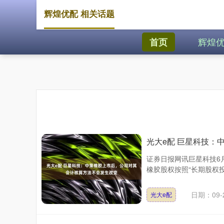
辉煌优配 相关话题
辉煌
首页
光大e配 巨星科技：
证券日报网讯巨星科技6
橡胶股权按照“长期股权投
日期：09-
光大e配