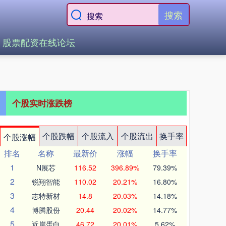
搜索
股票配资在线论坛
个股实时涨跌榜
个股跌幅
个股流入
个股流出
换手率
个股涨幅
排名
名称
最新价
涨幅
换手率
1
N展芯
116.52
396.89%
79.39%
2
锐翔智能
110.02
20.21%
16.80%
3
志特新材
14.8
20.03%
14.18%
4
博腾股份
20.44
20.02%
14.77%
5
近岸蛋白
46.72
20.01%
5.62%