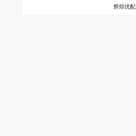
辉煌优配
上证指数
3940.04
.40
2.13%
39.68
1.