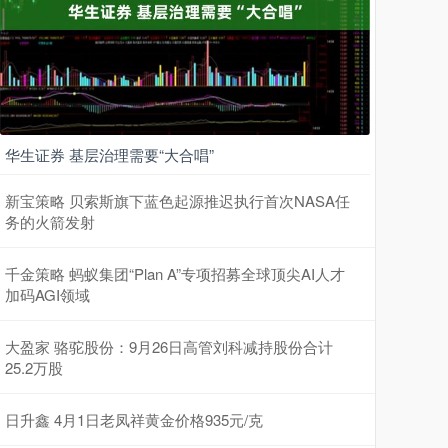
华生证券 基层治理需要“大合唱”
新宝策略 贝索斯旗下蓝色起源推迟执行首次NASA任
务的火箭发射
千金策略 蚂蚁集团“Plan A”专项招募全球顶尖AI人才
加码AGI领域
大盈家 骆驼股份：9月26日高管刘科减持股份合计
25.2万股
日升鑫 4月1日老凤祥黄金价格935元/克