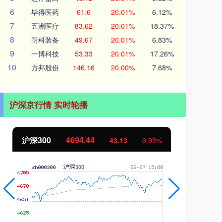
6
毕得医药
61.6
20.01%
6.12%
7
五洲医疗
83.62
20.01%
18.37%
8
耐科装备
49.67
20.01%
6.83%
9
一博科技
53.33
20.01%
17.26%
10
方邦股份
146.16
20.00%
7.68%
沪深京行情 实时轮播
沪深300
4694.44
北
43.13
0.93%