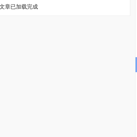
文章已加载完成
深证成指
14311.01
02%
200.89
1.42%