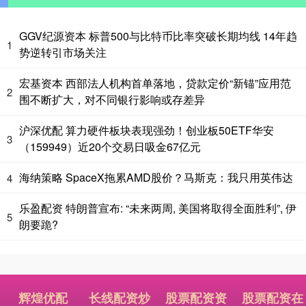
GGV纪源资本 标普500与比特币比率突破长期均线 14年趋
1
势逆转引市场关注
宏基资本 西部法人机构首单落地，贷款定价“新锚”应用范
2
围不断扩大，对不同银行影响或存差异
沪深优配 算力硬件板块表现强劲！创业板50ETF华安
3
（159949）近20个交易日吸金67亿元
海纳策略 SpaceX拖累AMD股价？马斯克：我只用英伟达
4
乐盈配资 特朗普宣布: “未来两周, 美国将取得全面胜利”, 伊
5
朗要跪?
辉煌优配
长线配资炒
股票配资资
股票配资在