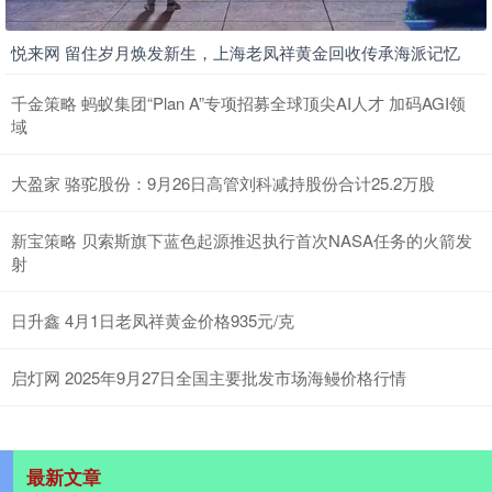
悦来网 留住岁月焕发新生，上海老凤祥黄金回收传承海派记忆
千金策略 蚂蚁集团“Plan A”专项招募全球顶尖AI人才 加码AGI领
域
大盈家 骆驼股份：9月26日高管刘科减持股份合计25.2万股
新宝策略 贝索斯旗下蓝色起源推迟执行首次NASA任务的火箭发
射
日升鑫 4月1日老凤祥黄金价格935元/克
启灯网 2025年9月27日全国主要批发市场海鳗价格行情
最新文章