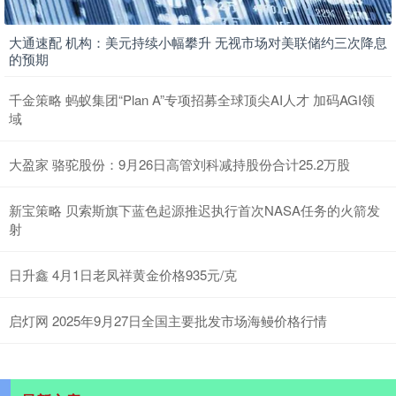
大通速配 机构：美元持续小幅攀升 无视市场对美联储约三次降息
的预期
千金策略 蚂蚁集团“Plan A”专项招募全球顶尖AI人才 加码AGI领
域
大盈家 骆驼股份：9月26日高管刘科减持股份合计25.2万股
新宝策略 贝索斯旗下蓝色起源推迟执行首次NASA任务的火箭发
射
日升鑫 4月1日老凤祥黄金价格935元/克
启灯网 2025年9月27日全国主要批发市场海鳗价格行情