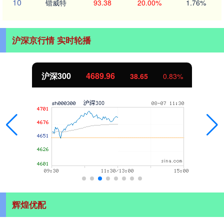
10
锴威特
93.38
20.00%
1.76%
沪深京行情 实时轮播
沪深300
4689.96
38.65
0.83%
辉煌优配