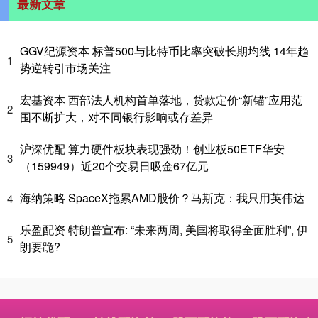
最新文章
GGV纪源资本 标普500与比特币比率突破长期均线 14年趋
1
势逆转引市场关注
宏基资本 西部法人机构首单落地，贷款定价“新锚”应用范
2
围不断扩大，对不同银行影响或存差异
沪深优配 算力硬件板块表现强劲！创业板50ETF华安
3
（159949）近20个交易日吸金67亿元
海纳策略 SpaceX拖累AMD股价？马斯克：我只用英伟达
4
乐盈配资 特朗普宣布: “未来两周, 美国将取得全面胜利”, 伊
5
朗要跪?