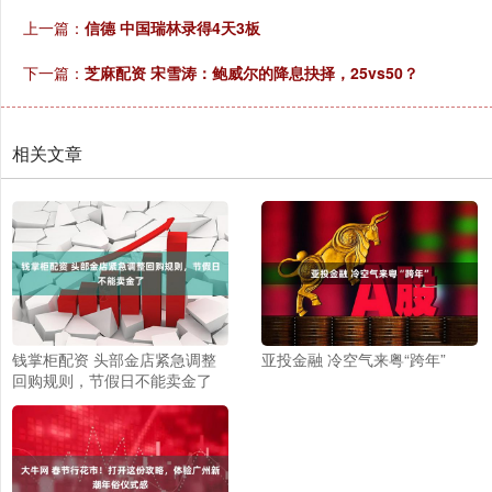
上一篇：
信德 中国瑞林录得4天3板
下一篇：
芝麻配资 宋雪涛：鲍威尔的降息抉择，25vs50？
相关文章
钱掌柜配资 头部金店紧急调整
亚投金融 冷空气来粤“跨年”
回购规则，节假日不能卖金了