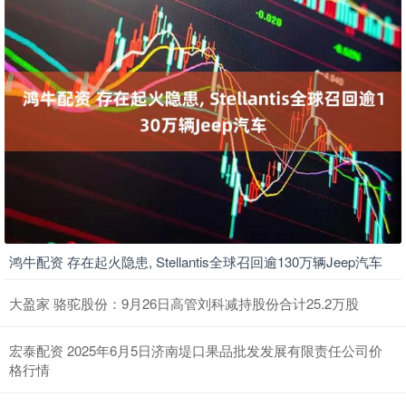
鸿牛配资 存在起火隐患, Stellantis全球召回逾130万辆Jeep汽车
大盈家 骆驼股份：9月26日高管刘科减持股份合计25.2万股
宏泰配资 2025年6月5日济南堤口果品批发发展有限责任公司价
格行情