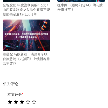
全智股配 年度盈利突破5亿元！
抓牛网 《最终幻想14》幼马踱
山西装备制造龙头民企新增产能
步降神节！
提前锁定逾12亿元订单
靠谱配 马跃新程！滴滴专车联
合徐悲鸿《六骏图》上线新春剪
纸车窗花
相关评论
本文评分
*