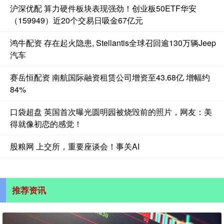
沪深优配 算力硬件板块表现强劲！创业板50ETF华安
（159949）近20个交易日吸金67亿元
鸿牛配资 存在起火隐患, Stellantis全球召回逾130万辆Jeep
汽车
赛岳恒配资 南航国际融资租赁公司增资至43.68亿 增幅约
84%
口袋超盘 英国首次曝光圆明园被烧毁前的照片，网友：美
得就像初恋的感觉！
股粮网 上交所，重要座谈会！事关AI
推荐资讯