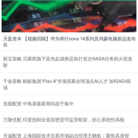
天盈资本 【视频回顾】华为举行nova 14系列及鸿蒙电脑新品发布
会
新宝策略 贝索斯旗下蓝色起源推迟执行首次NASA任务的火箭发
射
千金策略 蚂蚁集团“Plan A”专项招募全球顶尖AI人才 加码AGI领
域
优股配资 中电港最新筹码趋于集中
万隆优配 印度抵制全面加密货币监管框架，担心系统性风险
天诚配资 上海国际技术交易市场副总经理王晓航：聚焦具身智