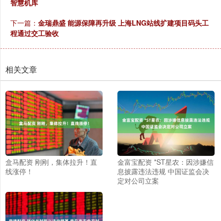
智慧机库
下一篇：
金瑞鼎盛 能源保障再升级 上海LNG站线扩建项目码头工
程通过交工验收
相关文章
盒马配资 刚刚，集体拉升！直
金富宝配资 *ST星农：因涉嫌信
线涨停！
息披露违法违规 中国证监会决
定对公司立案