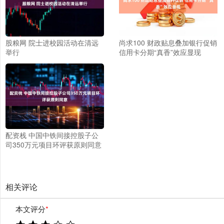
股粮网 院士进校园活动在清远
尚求100 财政贴息叠加银行促销
举行
信用卡分期“真香”效应显现
配资栈 中国中铁间接控股子公
司350万元项目环评获原则同意
相关评论
本文评分
*