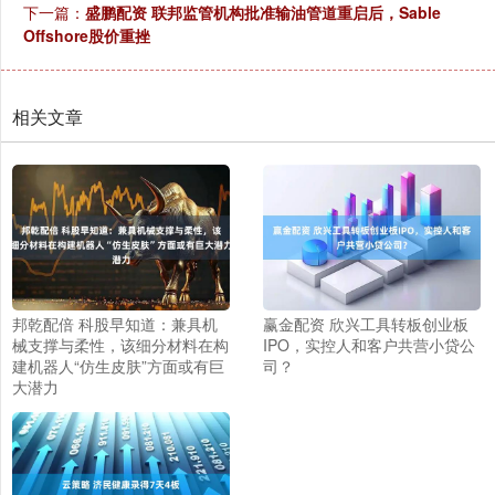
下一篇：
盛鹏配资 联邦监管机构批准输油管道重启后，Sable
Offshore股价重挫
相关文章
邦乾配倍 科股早知道：兼具机
赢金配资 欣兴工具转板创业板
械支撑与柔性，该细分材料在构
IPO，实控人和客户共营小贷公
建机器人“仿生皮肤”方面或有巨
司？
大潜力